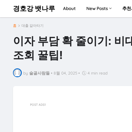
경호강 뱃나루
About
New Posts
추천
홈
대출 갈아타기
이자 부담 확 줄이기: 비
조회 꿀팁!
by
술골사람들
•
8월 04, 2025
•
4 min read
POST ADS1